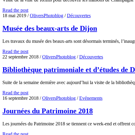
Visite
Read the post
de
18 mai 2019
/
OliversPhotoblog
/
Découvertes
Reims
Musée des beaux-arts de Dijon
Les travaux du musée des beaux-arts sont désormais terminés, l’inaug
Musée
Read the post
des
22 septembre 2018
/
OliversPhotoblog
/
Découvertes
beaux-
arts
Bibliothèque patrimoniale et d’études de D
de
Dijon
Suite de la semaine dernière avec aujourd’hui la visite de la biblioth
Bibliothèque
Read the post
patrimoniale
16 septembre 2018
/
OliversPhotoblog
/
Evénements
et
d’études
Journées du Patrimoine 2018
de
Dijon
Les journées du Patrimoine 2018 se tiennent ce week-end et offren
Journées
Read the post