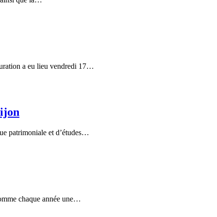
uration a eu lieu vendredi 17…
ijon
èque patrimoniale et d’études…
t comme chaque année une…