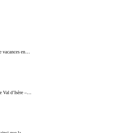
 de vacances en…
ne Val d’Isère –…
 ainsi que la…