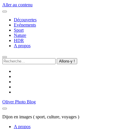
Aller au contenu
Découvertes
Evénements
Sport
Nature
HDR
A propos
Recherche
pour
:
twitter
instagram
youtube
discord
github
Oliver Photo Blog
Dijon en images ( sport, culture, voyages )
A propos