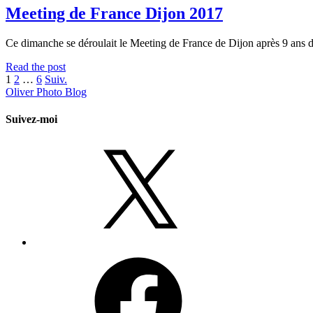
à
Meeting de France Dijon 2017
Dijon
Ce dimanche se déroulait le Meeting de France de Dijon après 9 ans
Meeting
Read the post
Pagination
de
1
2
…
6
Suiv.
France
Oliver Photo Blog
des
Dijon
publications
2017
Suivez-moi
X
Facebook