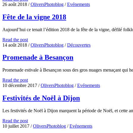
du
26 août 2018
/
OliversPhotoblog
/
Evénements
Patrimoine
2018
Fête de la vigne 2018
Aujourd’hui ce tenait l’édition 2018 de la fête de la vigne, défilé fol
Fête
Read the post
de
14 août 2018
/
OliversPhotoblog
/
Découvertes
la
vigne
Promenade à Besançon
2018
Promenade estivale à Besançon sous des gros nuages menaçant qui he
Promenade
Read the post
à
10 décembre 2017
/
OliversPhotoblog
/
Evénements
Besançon
Festivités de Noël à Dijon
Les festivités de Noël à Dijon marquent la période de Noël, et cette
Festivités
Read the post
de
10 juillet 2017
/
OliversPhotoblog
/
Evénements
Noël