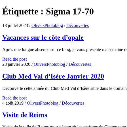
Étiquette :
Sigma 17-70
18 juillet 2023
/
OliversPhotoblog
/
Découvertes
Vacances sur le côte d’opale
Après une longue absence sur ce blog, je vous présente ma semaine
Vacances
Read the post
sur
28 janvier 2020
/
OliversPhotoblog
/
Découvertes
le
côte
Club Med Val d’Isère Janvier 2020
d’opale
Découverte cette année du Club Med Val d’Isère situé dans le domai
Club
Read the post
Med
4 août 2019
/
OliversPhotoblog
/
Découvertes
Val
d’Isère
Visite de Reims
Janvier
2020
Visite de la ville de Reims pour découvrir les maisons de Champagne